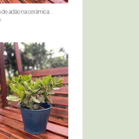
 de adão na cerâmica.
Quick View
0