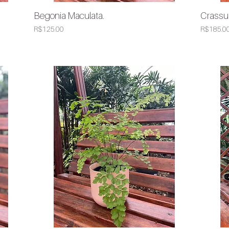
Begonia Maculata.
Crassul
Quick View
Price
Price
R$125.00
R$185.0