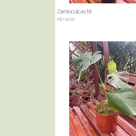
Zamioculcas M
Quick View
Price
R$140.00