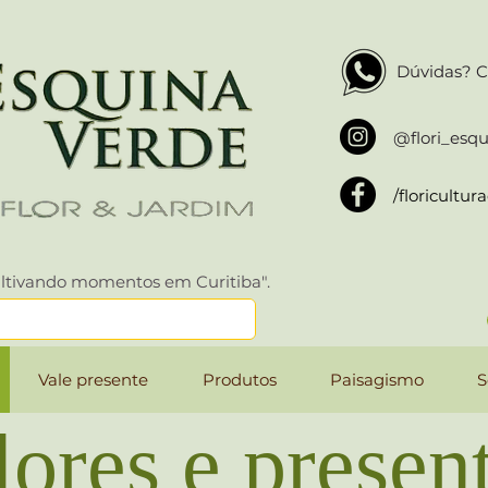
Dúvidas? C
@flori_esq
/floricultu
ltivando momentos em Curitiba".
Vale presente
Produtos
Paisagismo
S
ores e presen