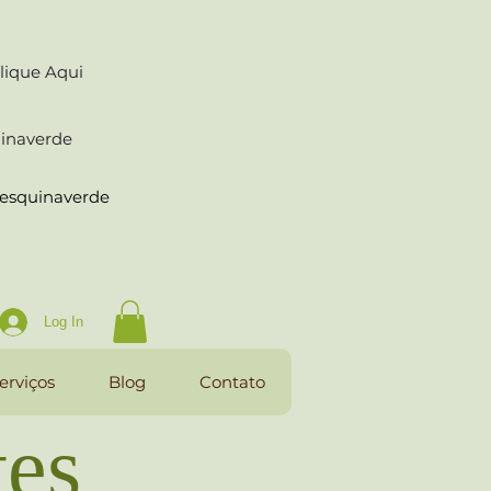
lique Aqui
uinaverde
raesquinaverde
Log In
erviços
Blog
Contato
tes