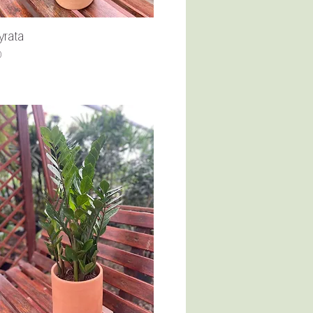
yrata
Quick View
0