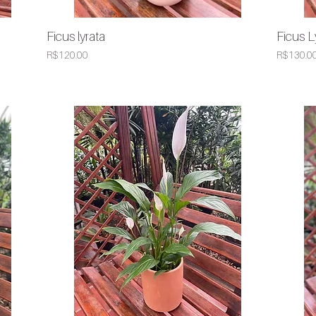
Ficus lyrata
Ficus L
Quick View
Price
Price
R$120.00
R$130.0