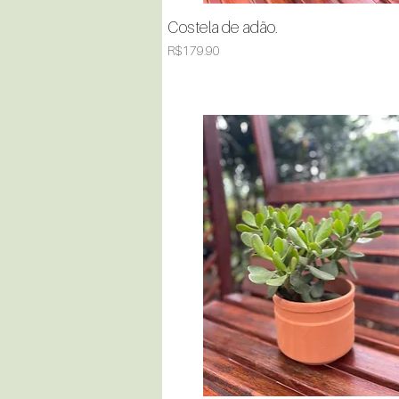
Costela de adão.
Quick View
Price
R$179.90