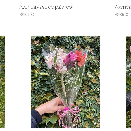
Avenca vaso de plástico.
Avenca
Quick View
Price
Price
R$75.00
R$85.00