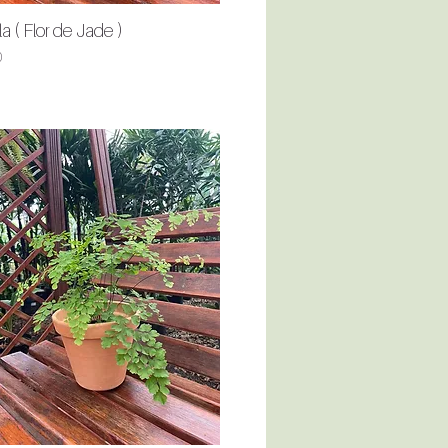
a ( Flor de Jade )
Quick View
0