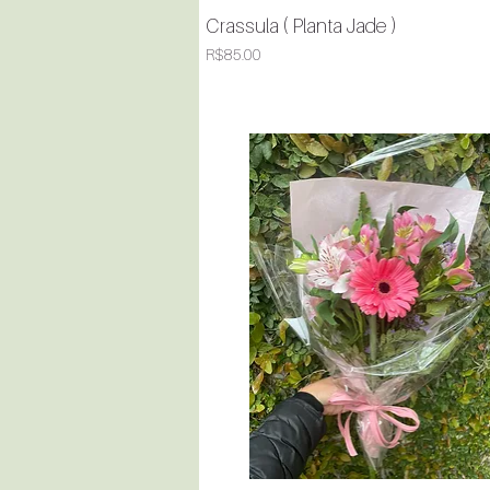
Crassula ( Planta Jade )
Quick View
Price
R$85.00