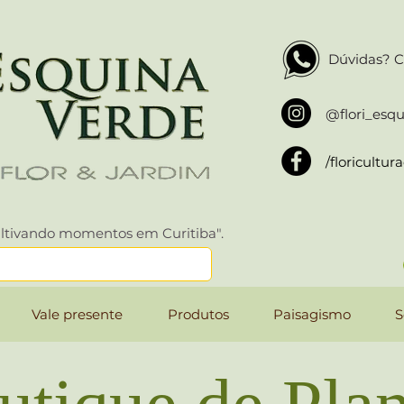
Dúvidas? C
@flori_esq
/floricultu
ltivando momentos em Curitiba".
Vale presente
Produtos
Paisagismo
S