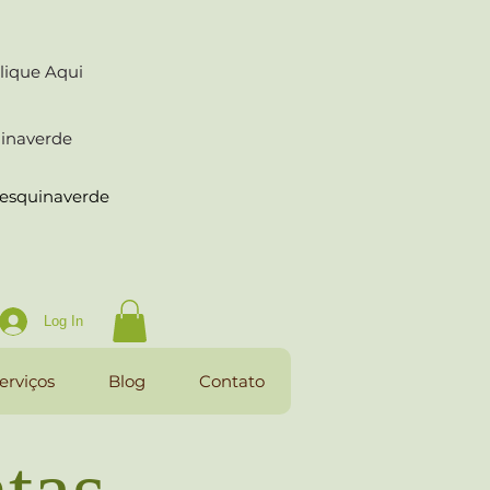
lique Aqui
uinaverde
raesquinaverde
Log In
erviços
Blog
Contato